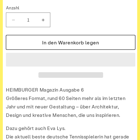
Anzahl
Verringere
Erhöhe
die
die
Menge
Menge
für
für
In den Warenkorb legen
Ausgabe
Ausgabe
6
6
HEIMBURGER Magazin Ausgabe 6
Größeres Format, rund 60 Seiten mehr als im letzten
Jahr und mit neuer Gestaltung – über Architektur,
Design und kreative Menschen, die uns inspirieren.
Dazu gehört auch Eva Lys.
Die aktuell beste deutsche Tennisspielerin hat gerade