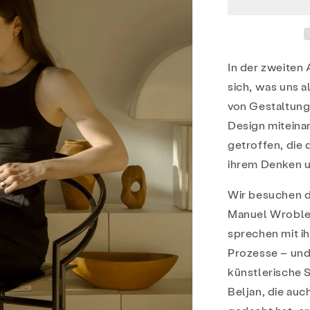
In der zweiten
sich, was uns 
von Gestaltung,
Design miteina
getroffen, die 
ihrem Denken un
Wir besuchen 
Manuel Wroblew
sprechen mit i
Prozesse – und
künstlerische S
Beljan, die au