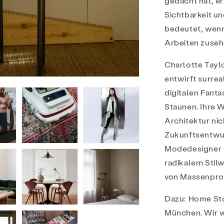
gedacht hat, e
Sichtbarkeit u
bedeutet, wen
Arbeiten zuseh
Charlotte Taylo
entwirft surre
digitalen Fanta
Staunen. Ihre 
Architektur nic
Zukunftsentwur
Modedesigner u
radikalem Stilw
von Massenprod
Dazu: Home Sto
München. Wir w