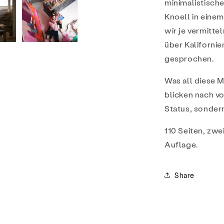
minimalistische
Knoell in eine
wir je vermitte
über Kalifornie
gesprochen.
Was all diese M
blicken nach v
Status, sondern
110 Seiten, zwe
Auflage.
Share