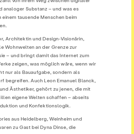
rzählt von ihrem Weg zwischen digitaler
nd analoger Substanz – und was es
n einem tausende Menschen beim
en.
r, Architektin und Design-Visionärin,
ale Wohnwelten an der Grenze zur
sie – und bringt damit das Internet zum
Werke zeigen, was möglich wäre, wenn wir
ht nur als Bauaufgabe, sondern als
f begreifen. Auch Leon Emanuel Blanck,
nd Ästhetiker, gehört zu jenen, die mit
illen eigene Welten schaffen – abseits
uktion und Konfektionslogik.
ries aus Heidelberg, Weinheim und
aren zu Gast bei Dyna Dinse, die